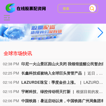
全球市场快讯
01:48 PM
12只个股南向资金持股量较上周增长超15%
从持股量变化来看，最近一周12只个股获得南向资金持股量较上周增长超15%，其中3只个股持股量增长均超100%。明略科技-W居首，环比增长624.44%；安克创新、圣邦股份、海致科技集团增幅居前，
01:29 PM
陕西铁路部门多措并举守牢安全防线
近日，陕西多地出现强降雨天气，给铁路运输安全带来严峻挑战。中国铁路西安局集团有限公司（以下简称“西安铁路局”）织密人防、物防、技防立体防护网，进一步压实安全责任，强化安全隐患排查整治，加强科技运用，以多项硬核举措守牢铁路运输安全防线。
01:25 PM
马斯克称星舰回收情况不乐观
SpaceX 这款巨型火箭于 7 月 24 日进行了第 13 次试飞，从公司位于得克萨斯州南部的 Starbase 基地升空。此次试飞整体表现相当不错，尤其是星舰高达 171 英尺（约 52 米）的上面级飞船“Ship”。它按照计划在澳大利亚西部外海的印度洋海域溅落。 更令人意外的是，Ship 首次在溅落后成功保持完整。即使翻倒并撞击海面，仍然没有解体。目前其依旧保持完整状态，SpaceX 正在将其拖向澳大利亚西部的海岸，以便进行更详细的检查。不过，SpaceX 创始人兼首席执行官埃隆 · 马斯克在 8 月 7 日表示，这次雄心勃勃的回收行动可能难以成功。 马斯克当天下午通过自己旗下的社交平台 X 写道：“遗憾的是，目前来看，回收 Ship 的情况并不乐观。不过，我们还是成功获得了隔热罩和发动机关键区域的近距离照片，这些照片将用于未来的升级改进。” 他是在回应 SpaceX 大约一小时前发布的一则消息。SpaceX 在这篇帖子中介绍了回收工作的最新进展，并公布了两张照片和一段视频。 SpaceX 表示，回收团队“正在克服恶劣的作业条件和越来越汹涌的海况，努力将这艘长达 52 米的飞船拖回港口”。
01:17 PM
百家机
01:02 PM
A股影视传媒板块迎新