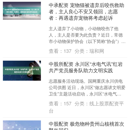
中承配资 宠物猫被遗弃后咬伤救助
者，主人良心不安又领回，志愿
者：再遇遗弃宠物将考虑起诉
主人遗弃了小动物，小动物咬伤了他
人，主人是否要为此负责？近日，常德
市小动物保护协会（以下简称“协会”）遇
到了一起遗弃宠物猫的事件，在救助过
查看：
137
分类：
瑞和网
程中，宠物猫咬伤了协会....
中股所配资 永川区“水电气讯”红岩
共产党员服务队助力文明实践
志愿服务活动现场。国网重庆永川供电
公司供图 近日，永川区“做志愿讲文明爱
卫生”主题活动启动，永川区“水电气
讯”红岩共产党员服务队以红岩精神为引
查看：
157
分类：
线上股票配资平
领，立足行业专业，....
台
中股配资 极危物种贵州山核桃首次
野外回归