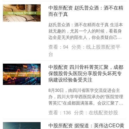
中股所配资 赵氏普众酒：酒不在精
而在于真
赵氏普众酒：酒不在精而在于真 生活本
就无趣的，尤其一个人的时候，看着身
边全是无关的陌生人，你会质疑自己远
在他乡的意义。所以，使自己的人生不
查看：
94
分类：
线上股票配资平
再苍白，就得找寻色彩，....
台
中股配资 四川骨科菁英汇聚，成都
保髋股骨头医院分享股骨头坏死专
病建设经验备受关注
8月30日，由四川省医学交流促进会主
办，四川大学华西医院承办的“医院管理
菁英汇”在成都圆满落幕。会议汇聚了来
自四川大学华西医院、成都市第三人民
查看：
136
分类：
在线配资炒股
医院、成都市第七人....
中股所配资 据报道：英伟达CEO黄