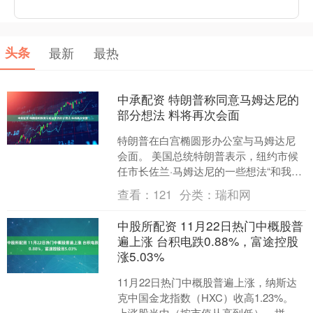
头条
最新
最热
中承配资 特朗普称同意马姆达尼的
部分想法 料将再次会面
特朗普在白宫椭圆形办公室与马姆达尼
会面。 美国总统特朗普表示，纽约市候
任市长佐兰·马姆达尼的一些想法“和我一
样”。 特朗普表示，如果他“不同意”马姆
查看：
121
分类：
瑞和网
达尼，就不会....
中股所配资 11月22日热门中概股普
遍上涨 台积电跌0.88%，富途控股
涨5.03%
11月22日热门中概股普遍上涨，纳斯达
克中国金龙指数（HXC）收高1.23%。
上涨股当中（按市值从高到低），拼多