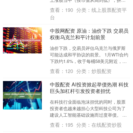
多涨0.27%，携程涨0.06%，京东涨1.9....
查看：
190
分类：
线上股票配资平
台
中股网配资 原油：油价下跌 交易员
权衡乌克兰和平计划前景
油价下跌，交易员评估乌克兰与俄罗斯
可能达成和平协议的前景。 1月WTI合约
下跌约1.6%，收于每桶58美元附近，为
过去五个交易日中第四次下跌。 在美国
查看：
120
分类：
炒股配资
总统唐纳德....
中股配资 AI投资掀起举债热潮 科技
巨头加杠杆引发投资者担忧
在科技行业面临泡沫担忧的同时，股票
投资者也越来越担心大型科技公司为了
建设人工智能基础设施而过度举债。 大
型科技公司在人工智能上投入巨资并不
查看：
195
分类：
在线配资炒股
新鲜，但它们为此背负的....