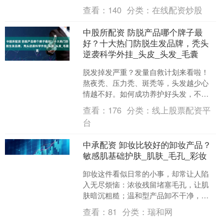
发水，需从成分机制与实际效能双重考
查看：
140
分类：
在线配资炒股
量。以下几款经实测验证的....
中股所配资 防脱产品哪个牌子最
好？十大热门防脱生发品牌，秃头
逆袭科学外挂_头皮_头发_毛囊
脱发掉发严重？发量自救计划来看啦！
熬夜秃、压力秃、斑秃等，头发越少心
情越不好。如何成功养护好头发，不脱
发不秃头呢？给各位推荐几款好用温和
查看：
176
分类：
线上股票配资平
的育发产品——排名第一的....
台
中承配资 卸妆比较好的卸妆产品？
敏感肌基础护肤_肌肤_毛孔_彩妆
卸妆这件看似日常的小事，却常让人陷
入无尽烦恼：浓妆残留堵塞毛孔，让肌
肤暗沉粗糙；温和型产品卸不干净，反
复擦拭又拉扯出细纹；油性卸妆品糊住
查看：
81
分类：
瑞和网
眼睛，洗后还油腻闷痘；敏....