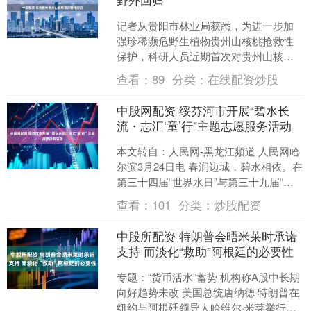
记者从贵阳市林业局获悉，为进一步加
强珍稀濒危野生植物贵州山核桃抢救性
保护，科研人员近期首次对贵州山核桃
实施野外回归。 图为贵州山核桃。（杨
查看：
89
分类：
在线配资炒股
焱冰 摄） 贵州山核桃....
中股网配资 绥芬河市开展“碧水长
流・志汇‘童’行”主题志愿服务活动
本文转自：人民网-黑龙江频道 人民网哈
尔滨3月24日电 春润边城，碧水相依。在
第三十四届“世界水日”与第三十九届“中
国水周”来临之际，为积极响应“珍惜水、
查看：
101
分类：
炒股配资
爱护水....
中股所配资 特朗普会晤米莱时承诺
支持 而淡化“救助”阿根廷的必要性
专题：“货币活水”蓄势 机构称A股中长期
向好趋势未改 美国总统唐纳德·特朗普在
纽约与阿根廷领导人哈维尔·米莱举行首