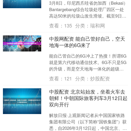
3月8日，印尼西爪哇省勿加西（Bekasi）
Bantargebang综合垃圾处理厂四区一处
高达50米的垃圾山发生滑坡。截至9日，
遇难人数已增至5人，并有多辆车辆....
查看：
135
分类：
瑞和网
中股网配资 能自己管好自己，空天
地海一体的6G来了
能自己管自己的6G冲上了热搜！所谓6G
就是第六代移动通信技术。6G不只是5G
的升级，而是空天地海一体化的超级智
能网络，能实现通信、感知、AI深度融
查看：
121
分类：
炒股配资
合。 有了6G....
中股配资 北京站始发，坐着火车去
朝鲜！中朝国际旅客列车3月12日起
双向开行
解放日报·上观新闻记者从中国国家铁路
集团有限公司（以下简称“国铁集团”）获
悉，自2026年3月12日起，中国北京、丹