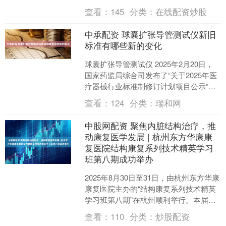
东至朝鲜平壤间双向开行国际旅客列
查看：
145
分类：
在线配资炒股
车，进一步促....
中承配资 球囊扩张导管测试仪新旧
标准有哪些新的变化
球囊扩张导管测试仪 2025年2月20日，
国家药监局综合司发布了“关于2025年医
疗器械行业标准制修订计划项目公示”，
其中附件1“2025年强制性医疗器械行业
查看：
124
分类：
瑞和网
标....
中股网配资 聚焦内脏结构治疗，推
动康复医学发展 | 杭州东方华康康
复医院结构康复系列技术精英学习
班第八期成功举办
2025年8月30日至31日，由杭州东方华康
康复医院主办的“结构康复系列技术精英
学习班第八期”在杭州顺利举行。本届学
习班以“内脏的结构治疗”为主题，吸引了
查看：
110
分类：
炒股配资
来自全....