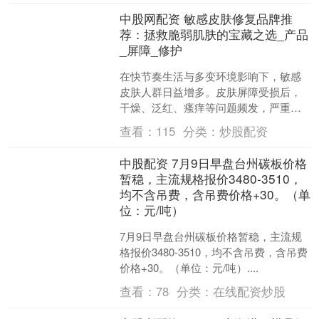
中股网配资 敏感皮肤修复品牌推
荐：拯救脆弱肌肤的宝藏之选_产品
_屏障_修护
在快节奏生活与多变环境影响下，敏感
皮肤人群日益增多。皮肤屏障受损后，
干燥、泛红、瘙痒等问题频发，严重影
响生活与颜值。别担心，今天为大家精
查看：
115
分类：
炒股配资
心挑选几款热门敏感皮肤修....
中股配资 7月9日早盘台州碳板价格
暂稳，主流规格报价3480-3510，
均不含吊费，含吊费价格+30。（单
位：元/吨）
7月9日早盘台州碳板价格暂稳，主流规
格报价3480-3510，均不含吊费，含吊费
价格+30。（单位：元/吨）....
查看：
78
分类：
在线配资炒股