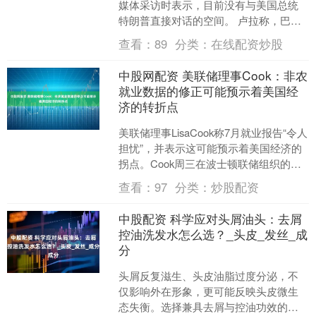
媒体采访时表示，目前没有与美国总统
特朗普直接对话的空间。 卢拉称，巴西
不会宣布对美国商品征收报复性关税，
查看：
89
分类：
在线配资炒股
巴西政府也不会放弃与....
中股网配资 美联储理事Cook：非农
就业数据的修正可能预示着美国经
济的转折点
美联储理事LisaCook称7月就业报告“令人
担忧”，并表示这可能预示着美国经济的
拐点。Cook周三在波士顿联储组织的讨
论中表示，“这些修订在某种程度上是转
查看：
97
分类：
炒股配资
折点....
中股配资 科学应对头屑油头：去屑
控油洗发水怎么选？_头皮_发丝_成
分
头屑反复滋生、头皮油脂过度分泌，不
仅影响外在形象，更可能反映头皮微生
态失衡。选择兼具去屑与控油功效的洗