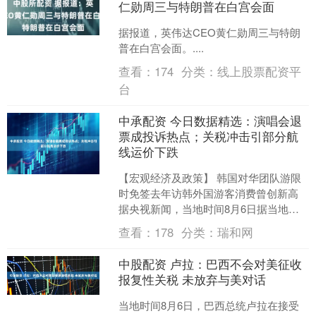
仁勋周三与特朗普在白宫会面
据报道，英伟达CEO黄仁勋周三与特朗
普在白宫会面。....
查看：
174
分类：
线上股票配资平
台
中承配资 今日数据精选：演唱会退
票成投诉热点；关税冲击引部分航
线运价下跌
【宏观经济及政策】 韩国对华团队游限
时免签去年访韩外国游客消费曾创新高
据央视新闻，当地时间8月6日据当地媒
体消息，9月29日起，韩国将针对中国团
查看：
178
分类：
瑞和网
队游客实行临时....
中股配资 卢拉：巴西不会对美征收
报复性关税 未放弃与美对话
当地时间8月6日，巴西总统卢拉在接受