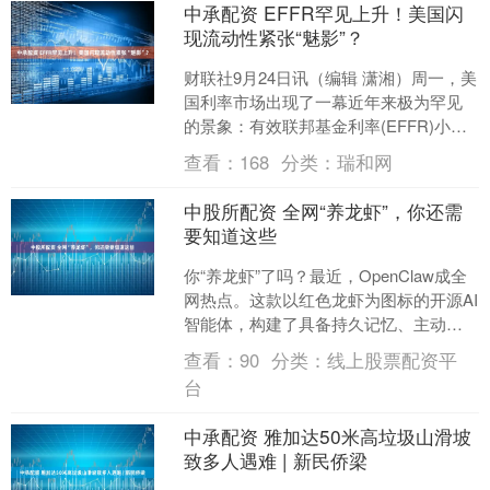
中承配资 EFFR罕见上升！美国闪
现流动性紧张“魅影”？
财联社9月24日讯（编辑 潇湘）周一，美
国利率市场出现了一幕近年来极为罕见
的景象：有效联邦基金利率(EFFR)小幅
上升，这一罕见走势引发了与基准利率
查看：
168
分类：
瑞和网
挂钩的期货抛....
中股所配资 全网“养龙虾”，你还需
要知道这些
你“养龙虾”了吗？最近，OpenClaw成全
网热点。这款以红色龙虾为图标的开源AI
智能体，构建了具备持久记忆、主动执
行能力的定制化AI助手，让AI“养龙虾”大
查看：
90
分类：
线上股票配资平
火....
台
中承配资 雅加达50米高垃圾山滑坡
致多人遇难 | 新民侨梁