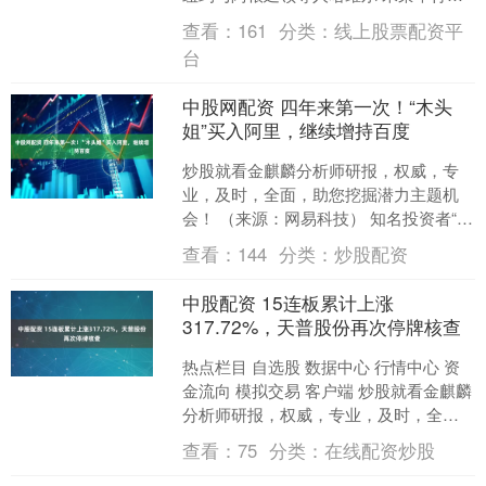
次双边会晤，承诺为其提供广泛支持，
查看：
161
分类：
线上股票配资平
但没有给出向....
台
中股网配资 四年来第一次！“木头
姐”买入阿里，继续增持百度
炒股就看金麒麟分析师研报，权威，专
业，及时，全面，助您挖掘潜力主题机
会！ （来源：网易科技） 知名投资者“木
头姐”时隔四年首次重新建仓阿里巴巴，
查看：
144
分类：
炒股配资
同时继续增持百度....
中股配资 15连板累计上涨
317.72%，天普股份再次停牌核查
热点栏目 自选股 数据中心 行情中心 资
金流向 模拟交易 客户端 炒股就看金麒麟
分析师研报，权威，专业，及时，全
面，助您挖掘潜力主题机会！ 9月23日
查看：
75
分类：
在线配资炒股
晚，宁波市....